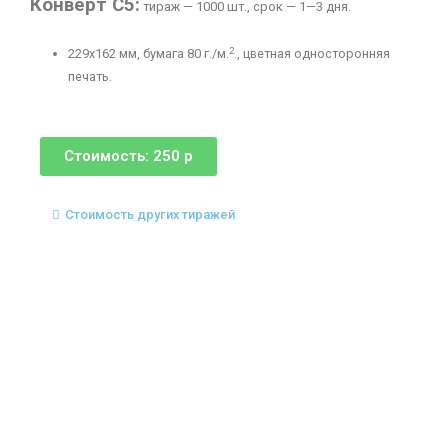
Конверт С5:
тираж — 1000 шт., срок — 1—3 дня.
2
229х162 мм, бумага 80 г./м.
., цветная односторонняя
печать.
Стоимость: 250 р
Стоимость других тиражей